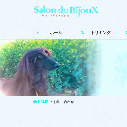
コ
ナ
ン
ビ
テ
ゲ
ン
ー
ツ
シ
ホーム
トリミング
に
ョ
移
ン
動
に
移
動
HOME
お問い合わせ